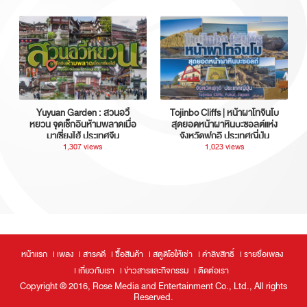
Yuyuan Garden : สวนอวี้
Tojinbo Cliffs | หน้าผาโทจินโบ
หยวน จุดเช็กอินห้ามพลาดเมื่อ
สุดยอดหน้าผาหินบะซอลต์แห่ง
มาเซี่ยงไฮ้ ประเทศจีน
จังหวัดฟุกุอิ ประเทศญี่ปุ่น
1,307 views
1,023 views
หน้าแรก
เพลง
สารคดี
ซื้อสินค้า
สตูดิโอให้เช่า
ค่าลิขสิทธิ์
รายชื่อเพลง
เกี่ยวกับเรา
ข่าวสารและกิจกรรม
ติดต่อเรา
Copyright ® 2016, Rose Media and Entertainment Co., Ltd., All rights
Reserved.