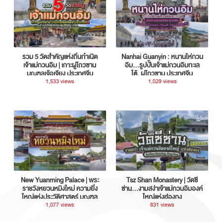
รวม 5 วัดสำคัญแห่งถิ่นกำเนิด
Nanhai Guanyin : หนานไห่กวน
เจ้าแม่กวนอิม | เกาะผู่โถวซาน
อิม...รูปปั้นเจ้าแม่กวนอิมทะเล
มณฑลเจ้อเจียง ประเทศจีน
ใต้, ผู่โถวซาน ประเทศจีน
1,533 views
1,029 views
New Yuanming Palace | พระ
Tsz Shan Monastery | วัดซี
ราชวังหยวนหมิงใหม่ ความยิ่ง
ซ่าน…งามสง่าเจ้าแม่กวนอิมองค์
ใหญ่แห่งประวัติศาสตร์ มณฑล
ใหญ่แห่งฮ่องกง
กวางตุ้ง ประเทศจีน
1,077 views
831 views