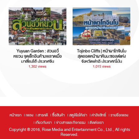
Yuyuan Garden : สวนอวี้
Tojinbo Cliffs | หน้าผาโทจินโบ
หยวน จุดเช็กอินห้ามพลาดเมื่อ
สุดยอดหน้าผาหินบะซอลต์แห่ง
มาเซี่ยงไฮ้ ประเทศจีน
จังหวัดฟุกุอิ ประเทศญี่ปุ่น
1,302 views
1,015 views
หน้าแรก
เพลง
สารคดี
ซื้อสินค้า
สตูดิโอให้เช่า
ค่าลิขสิทธิ์
รายชื่อเพลง
เกี่ยวกับเรา
ข่าวสารและกิจกรรม
ติดต่อเรา
Copyright ® 2016, Rose Media and Entertainment Co., Ltd., All rights
Reserved.