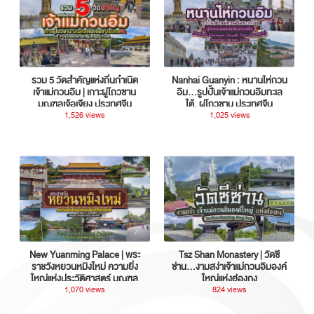
รวม 5 วัดสำคัญแห่งถิ่นกำเนิด
Nanhai Guanyin : หนานไห่กวน
เจ้าแม่กวนอิม | เกาะผู่โถวซาน
อิม...รูปปั้นเจ้าแม่กวนอิมทะเล
มณฑลเจ้อเจียง ประเทศจีน
ใต้, ผู่โถวซาน ประเทศจีน
1,526 views
1,025 views
New Yuanming Palace | พระ
Tsz Shan Monastery | วัดซี
ราชวังหยวนหมิงใหม่ ความยิ่ง
ซ่าน…งามสง่าเจ้าแม่กวนอิมองค์
ใหญ่แห่งประวัติศาสตร์ มณฑล
ใหญ่แห่งฮ่องกง
กวางตุ้ง ประเทศจีน
1,070 views
824 views