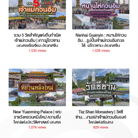
รวม 5 วัดสำคัญแห่งถิ่นกำเนิด
Nanhai Guanyin : หนานไห่กวน
เจ้าแม่กวนอิม | เกาะผู่โถวซาน
อิม...รูปปั้นเจ้าแม่กวนอิมทะเล
มณฑลเจ้อเจียง ประเทศจีน
ใต้, ผู่โถวซาน ประเทศจีน
1,530 views
1,028 views
New Yuanming Palace | พระ
Tsz Shan Monastery | วัดซี
ราชวังหยวนหมิงใหม่ ความยิ่ง
ซ่าน…งามสง่าเจ้าแม่กวนอิมองค์
ใหญ่แห่งประวัติศาสตร์ มณฑล
ใหญ่แห่งฮ่องกง
กวางตุ้ง ประเทศจีน
1,076 views
829 views