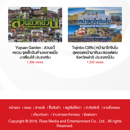
Yuyuan Garden : สวนอวี้
Tojinbo Cliffs | หน้าผาโทจินโบ
หยวน จุดเช็กอินห้ามพลาดเมื่อ
สุดยอดหน้าผาหินบะซอลต์แห่ง
มาเซี่ยงไฮ้ ประเทศจีน
จังหวัดฟุกุอิ ประเทศญี่ปุ่น
1,306 views
1,020 views
หน้าแรก
เพลง
สารคดี
ซื้อสินค้า
สตูดิโอให้เช่า
ค่าลิขสิทธิ์
รายชื่อเพลง
เกี่ยวกับเรา
ข่าวสารและกิจกรรม
ติดต่อเรา
Copyright ® 2016, Rose Media and Entertainment Co., Ltd., All rights
Reserved.