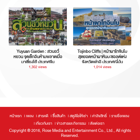
Yuyuan Garden : สวนอวี้
Tojinbo Cliffs | หน้าผาโทจินโบ
หยวน จุดเช็กอินห้ามพลาดเมื่อ
สุดยอดหน้าผาหินบะซอลต์แห่ง
มาเซี่ยงไฮ้ ประเทศจีน
จังหวัดฟุกุอิ ประเทศญี่ปุ่น
1,302 views
1,014 views
หน้าแรก
เพลง
สารคดี
ซื้อสินค้า
สตูดิโอให้เช่า
ค่าลิขสิทธิ์
รายชื่อเพลง
เกี่ยวกับเรา
ข่าวสารและกิจกรรม
ติดต่อเรา
Copyright ® 2016, Rose Media and Entertainment Co., Ltd., All rights
Reserved.