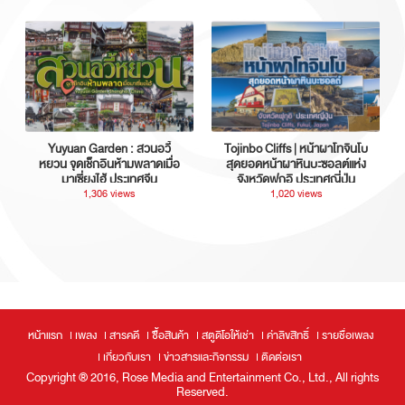
Yuyuan Garden : สวนอวี้
Tojinbo Cliffs | หน้าผาโทจินโบ
หยวน จุดเช็กอินห้ามพลาดเมื่อ
สุดยอดหน้าผาหินบะซอลต์แห่ง
มาเซี่ยงไฮ้ ประเทศจีน
จังหวัดฟุกุอิ ประเทศญี่ปุ่น
1,306 views
1,020 views
หน้าแรก
เพลง
สารคดี
ซื้อสินค้า
สตูดิโอให้เช่า
ค่าลิขสิทธิ์
รายชื่อเพลง
เกี่ยวกับเรา
ข่าวสารและกิจกรรม
ติดต่อเรา
Copyright ® 2016, Rose Media and Entertainment Co., Ltd., All rights
Reserved.