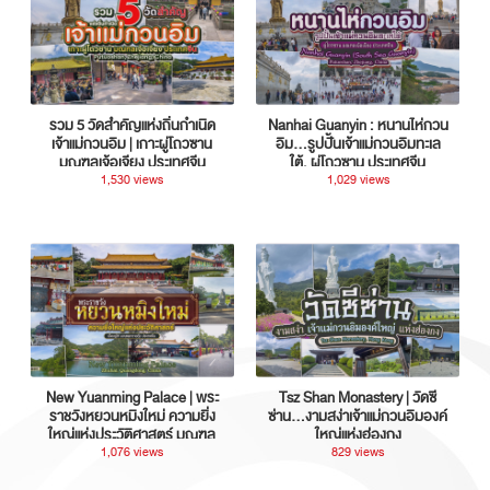
รวม 5 วัดสำคัญแห่งถิ่นกำเนิด
Nanhai Guanyin : หนานไห่กวน
เจ้าแม่กวนอิม | เกาะผู่โถวซาน
อิม...รูปปั้นเจ้าแม่กวนอิมทะเล
มณฑลเจ้อเจียง ประเทศจีน
ใต้, ผู่โถวซาน ประเทศจีน
1,530 views
1,029 views
New Yuanming Palace | พระ
Tsz Shan Monastery | วัดซี
ราชวังหยวนหมิงใหม่ ความยิ่ง
ซ่าน…งามสง่าเจ้าแม่กวนอิมองค์
ใหญ่แห่งประวัติศาสตร์ มณฑล
ใหญ่แห่งฮ่องกง
กวางตุ้ง ประเทศจีน
1,076 views
829 views