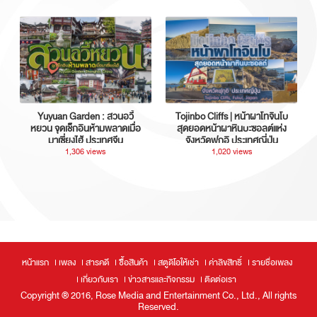
Yuyuan Garden : สวนอวี้
Tojinbo Cliffs | หน้าผาโทจินโบ
หยวน จุดเช็กอินห้ามพลาดเมื่อ
สุดยอดหน้าผาหินบะซอลต์แห่ง
มาเซี่ยงไฮ้ ประเทศจีน
จังหวัดฟุกุอิ ประเทศญี่ปุ่น
1,306 views
1,020 views
หน้าแรก
เพลง
สารคดี
ซื้อสินค้า
สตูดิโอให้เช่า
ค่าลิขสิทธิ์
รายชื่อเพลง
เกี่ยวกับเรา
ข่าวสารและกิจกรรม
ติดต่อเรา
Copyright ® 2016, Rose Media and Entertainment Co., Ltd., All rights
Reserved.