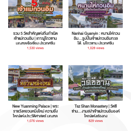
รวม 5 วัดสำคัญแห่งถิ่นกำเนิด
Nanhai Guanyin : หนานไห่กวน
เจ้าแม่กวนอิม | เกาะผู่โถวซาน
อิม...รูปปั้นเจ้าแม่กวนอิมทะเล
มณฑลเจ้อเจียง ประเทศจีน
ใต้, ผู่โถวซาน ประเทศจีน
1,530 views
1,028 views
New Yuanming Palace | พระ
Tsz Shan Monastery | วัดซี
ราชวังหยวนหมิงใหม่ ความยิ่ง
ซ่าน…งามสง่าเจ้าแม่กวนอิมองค์
ใหญ่แห่งประวัติศาสตร์ มณฑล
ใหญ่แห่งฮ่องกง
กวางตุ้ง ประเทศจีน
1,076 views
829 views