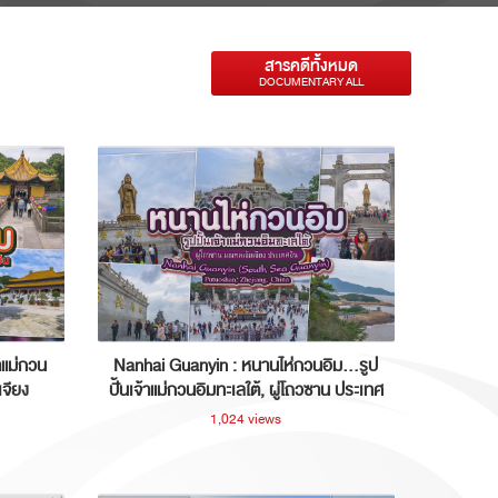
สารคดีทั้งหมด
DOCUMENTARY ALL
าแม่กวน
Nanhai Guanyin : หนานไห่กวนอิม...รูป
เจียง
ปั้นเจ้าแม่กวนอิมทะเลใต้, ผู่โถวซาน ประเทศ
จีน
1,024 views