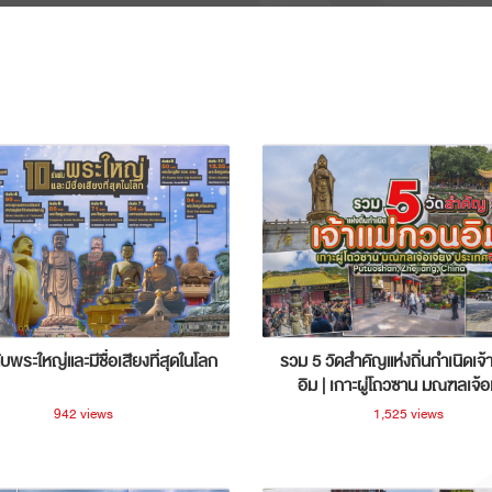
ับพระใหญ่และมีชื่อเสียงที่สุดในโลก
รวม 5 วัดสำคัญแห่งถิ่นกำเนิดเจ้
อิม | เกาะผู่โถวซาน มณฑลเจ้อ
ประเทศจีน
942 views
1,525 views