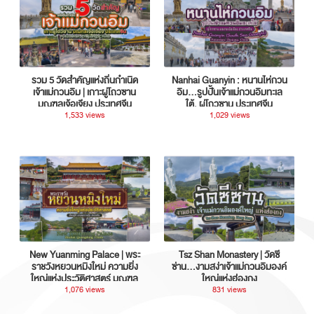
รวม 5 วัดสำคัญแห่งถิ่นกำเนิด
Nanhai Guanyin : หนานไห่กวน
เจ้าแม่กวนอิม | เกาะผู่โถวซาน
อิม...รูปปั้นเจ้าแม่กวนอิมทะเล
มณฑลเจ้อเจียง ประเทศจีน
ใต้, ผู่โถวซาน ประเทศจีน
1,533 views
1,029 views
New Yuanming Palace | พระ
Tsz Shan Monastery | วัดซี
ราชวังหยวนหมิงใหม่ ความยิ่ง
ซ่าน…งามสง่าเจ้าแม่กวนอิมองค์
ใหญ่แห่งประวัติศาสตร์ มณฑล
ใหญ่แห่งฮ่องกง
กวางตุ้ง ประเทศจีน
1,076 views
831 views