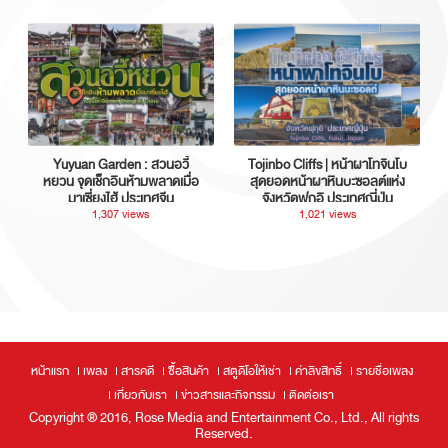
Yuyuan Garden : สวนอวี้
Tojinbo Cliffs | หน้าผาโทจินโบ
หยวน จุดเช็กอินห้ามพลาดเมื่อ
สุดยอดหน้าผาหินบะซอลต์แห่ง
มาเซี่ยงไฮ้ ประเทศจีน
จังหวัดฟุกุอิ ประเทศญี่ปุ่น
1,307 views
1,021 views
หน้าแรก
เพลง
สารคดี
ซื้อสินค้า
สตูดิโอให้เช่า
ค่าลิขสิทธิ์
รายชื่อเพลง
เกี่ยวกับเรา
ข่าวสารและกิจกรรม
ติดต่อเรา
Copyright ® 2016, Rose Media and Entertainment Co., Ltd., All rights
Reserved.