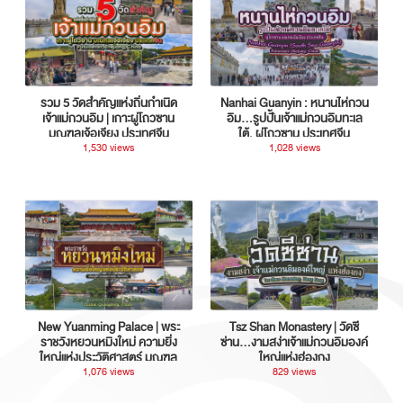
รวม 5 วัดสำคัญแห่งถิ่นกำเนิด
Nanhai Guanyin : หนานไห่กวน
เจ้าแม่กวนอิม | เกาะผู่โถวซาน
อิม...รูปปั้นเจ้าแม่กวนอิมทะเล
มณฑลเจ้อเจียง ประเทศจีน
ใต้, ผู่โถวซาน ประเทศจีน
1,530 views
1,028 views
New Yuanming Palace | พระ
Tsz Shan Monastery | วัดซี
ราชวังหยวนหมิงใหม่ ความยิ่ง
ซ่าน…งามสง่าเจ้าแม่กวนอิมองค์
ใหญ่แห่งประวัติศาสตร์ มณฑล
ใหญ่แห่งฮ่องกง
กวางตุ้ง ประเทศจีน
1,076 views
829 views