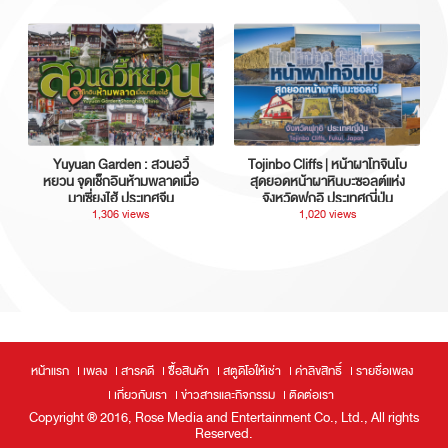
Yuyuan Garden : สวนอวี้
Tojinbo Cliffs | หน้าผาโทจินโบ
หยวน จุดเช็กอินห้ามพลาดเมื่อ
สุดยอดหน้าผาหินบะซอลต์แห่ง
มาเซี่ยงไฮ้ ประเทศจีน
จังหวัดฟุกุอิ ประเทศญี่ปุ่น
1,306 views
1,020 views
หน้าแรก
เพลง
สารคดี
ซื้อสินค้า
สตูดิโอให้เช่า
ค่าลิขสิทธิ์
รายชื่อเพลง
เกี่ยวกับเรา
ข่าวสารและกิจกรรม
ติดต่อเรา
Copyright ® 2016, Rose Media and Entertainment Co., Ltd., All rights
Reserved.