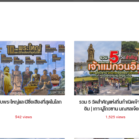
ับพระใหญ่และมีชื่อเสียงที่สุดในโลก
รวม 5 วัดสำคัญแห่งถิ่นกำเนิดเจ้
อิม | เกาะผู่โถวซาน มณฑลเจ้อ
ประเทศจีน
942 views
1,525 views