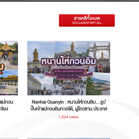
สารคดีทั้งหมด
DOCUMENTARY ALL
าแม่กวน
Nanhai Guanyin : หนานไห่กวนอิม...รูป
เจียง
ปั้นเจ้าแม่กวนอิมทะเลใต้, ผู่โถวซาน ประเทศ
จีน
1,024 views