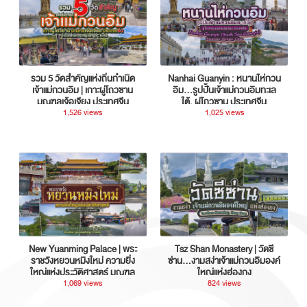
รวม 5 วัดสำคัญแห่งถิ่นกำเนิด
Nanhai Guanyin : หนานไห่กวน
เจ้าแม่กวนอิม | เกาะผู่โถวซาน
อิม...รูปปั้นเจ้าแม่กวนอิมทะเล
มณฑลเจ้อเจียง ประเทศจีน
ใต้, ผู่โถวซาน ประเทศจีน
1,526 views
1,025 views
New Yuanming Palace | พระ
Tsz Shan Monastery | วัดซี
ราชวังหยวนหมิงใหม่ ความยิ่ง
ซ่าน…งามสง่าเจ้าแม่กวนอิมองค์
ใหญ่แห่งประวัติศาสตร์ มณฑล
ใหญ่แห่งฮ่องกง
กวางตุ้ง ประเทศจีน
1,069 views
824 views