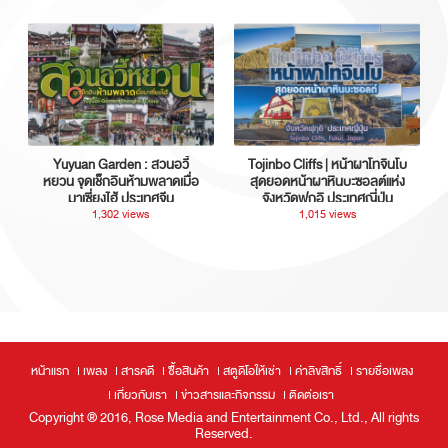
Yuyuan Garden : สวนอวี้
Tojinbo Cliffs | หน้าผาโทจินโบ
หยวน จุดเช็กอินห้ามพลาดเมื่อ
สุดยอดหน้าผาหินบะซอลต์แห่ง
มาเซี่ยงไฮ้ ประเทศจีน
จังหวัดฟุกุอิ ประเทศญี่ปุ่น
1,302 views
1,015 views
หน้าแรก
เพลง
สารคดี
ซื้อสินค้า
สตูดิโอให้เช่า
ค่าลิขสิทธิ์
รายชื่อเพลง
เกี่ยวกับเรา
ข่าวสารและกิจกรรม
ติดต่อเรา
Copyright ® 2016, Rose Media and Entertainment Co., Ltd., All rights
Reserved.