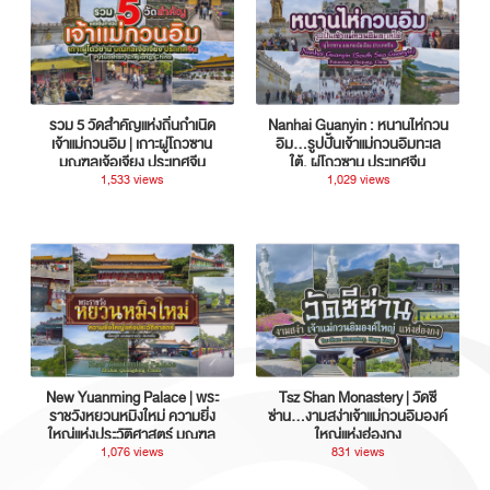
รวม 5 วัดสำคัญแห่งถิ่นกำเนิด
Nanhai Guanyin : หนานไห่กวน
เจ้าแม่กวนอิม | เกาะผู่โถวซาน
อิม...รูปปั้นเจ้าแม่กวนอิมทะเล
มณฑลเจ้อเจียง ประเทศจีน
ใต้, ผู่โถวซาน ประเทศจีน
1,533 views
1,029 views
New Yuanming Palace | พระ
Tsz Shan Monastery | วัดซี
ราชวังหยวนหมิงใหม่ ความยิ่ง
ซ่าน…งามสง่าเจ้าแม่กวนอิมองค์
ใหญ่แห่งประวัติศาสตร์ มณฑล
ใหญ่แห่งฮ่องกง
กวางตุ้ง ประเทศจีน
1,076 views
831 views