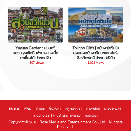
Yuyuan Garden : สวนอวี้
Tojinbo Cliffs | หน้าผาโทจินโบ
หยวน จุดเช็กอินห้ามพลาดเมื่อ
สุดยอดหน้าผาหินบะซอลต์แห่ง
มาเซี่ยงไฮ้ ประเทศจีน
จังหวัดฟุกุอิ ประเทศญี่ปุ่น
1,307 views
1,021 views
หน้าแรก
เพลง
สารคดี
ซื้อสินค้า
สตูดิโอให้เช่า
ค่าลิขสิทธิ์
รายชื่อเพลง
เกี่ยวกับเรา
ข่าวสารและกิจกรรม
ติดต่อเรา
Copyright ® 2016, Rose Media and Entertainment Co., Ltd., All rights
Reserved.