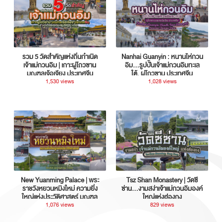
รวม 5 วัดสำคัญแห่งถิ่นกำเนิด
Nanhai Guanyin : หนานไห่กวน
เจ้าแม่กวนอิม | เกาะผู่โถวซาน
อิม...รูปปั้นเจ้าแม่กวนอิมทะเล
มณฑลเจ้อเจียง ประเทศจีน
ใต้, ผู่โถวซาน ประเทศจีน
1,530 views
1,028 views
New Yuanming Palace | พระ
Tsz Shan Monastery | วัดซี
ราชวังหยวนหมิงใหม่ ความยิ่ง
ซ่าน…งามสง่าเจ้าแม่กวนอิมองค์
ใหญ่แห่งประวัติศาสตร์ มณฑล
ใหญ่แห่งฮ่องกง
กวางตุ้ง ประเทศจีน
1,076 views
829 views