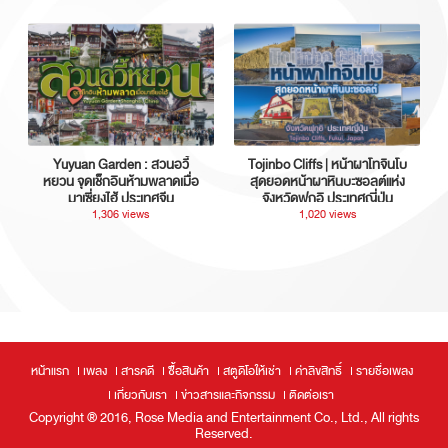
Yuyuan Garden : สวนอวี้
Tojinbo Cliffs | หน้าผาโทจินโบ
หยวน จุดเช็กอินห้ามพลาดเมื่อ
สุดยอดหน้าผาหินบะซอลต์แห่ง
มาเซี่ยงไฮ้ ประเทศจีน
จังหวัดฟุกุอิ ประเทศญี่ปุ่น
1,306 views
1,020 views
หน้าแรก
เพลง
สารคดี
ซื้อสินค้า
สตูดิโอให้เช่า
ค่าลิขสิทธิ์
รายชื่อเพลง
เกี่ยวกับเรา
ข่าวสารและกิจกรรม
ติดต่อเรา
Copyright ® 2016, Rose Media and Entertainment Co., Ltd., All rights
Reserved.