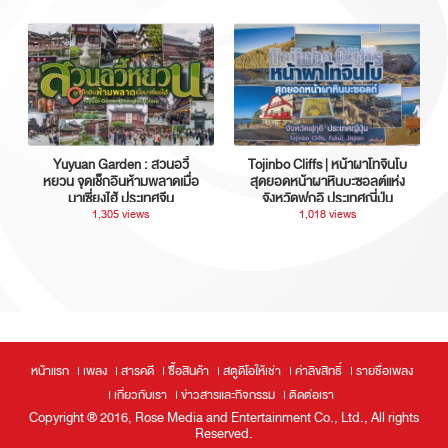
Yuyuan Garden : สวนอวี้
Tojinbo Cliffs | หน้าผาโทจินโบ
หยวน จุดเช็กอินห้ามพลาดเมื่อ
สุดยอดหน้าผาหินบะซอลต์แห่ง
มาเซี่ยงไฮ้ ประเทศจีน
จังหวัดฟุกุอิ ประเทศญี่ปุ่น
1,305 views
1,018 views
หน้าแรก
เพลง
สารคดี
ซื้อสินค้า
สตูดิโอให้เช่า
ค่าลิขสิทธิ์
รายชื่อเพลง
เกี่ยวกับเรา
ข่าวสารและกิจกรรม
ติดต่อเรา
Copyright ® 2016, Rose Media and Entertainment Co., Ltd., All rights
Reserved.