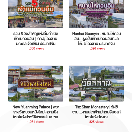
รวม 5 วัดสำคัญแห่งถิ่นกำเนิด
Nanhai Guanyin : หนานไห่กวน
เจ้าแม่กวนอิม | เกาะผู่โถวซาน
อิม...รูปปั้นเจ้าแม่กวนอิมทะเล
มณฑลเจ้อเจียง ประเทศจีน
ใต้, ผู่โถวซาน ประเทศจีน
1,530 views
1,026 views
New Yuanming Palace | พระ
Tsz Shan Monastery | วัดซี
ราชวังหยวนหมิงใหม่ ความยิ่ง
ซ่าน…งามสง่าเจ้าแม่กวนอิมองค์
ใหญ่แห่งประวัติศาสตร์ มณฑล
ใหญ่แห่งฮ่องกง
กวางตุ้ง ประเทศจีน
1,071 views
825 views