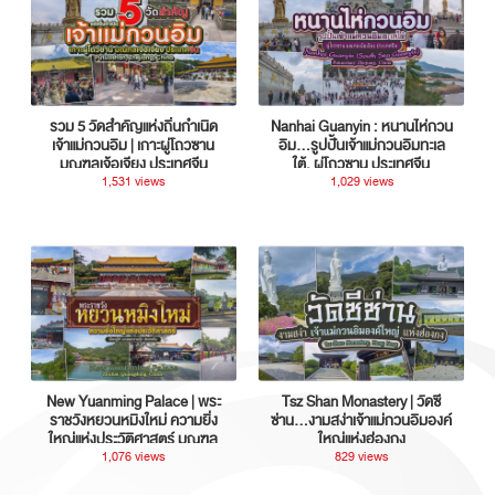
รวม 5 วัดสำคัญแห่งถิ่นกำเนิด
Nanhai Guanyin : หนานไห่กวน
เจ้าแม่กวนอิม | เกาะผู่โถวซาน
อิม...รูปปั้นเจ้าแม่กวนอิมทะเล
มณฑลเจ้อเจียง ประเทศจีน
ใต้, ผู่โถวซาน ประเทศจีน
1,531 views
1,029 views
New Yuanming Palace | พระ
Tsz Shan Monastery | วัดซี
ราชวังหยวนหมิงใหม่ ความยิ่ง
ซ่าน…งามสง่าเจ้าแม่กวนอิมองค์
ใหญ่แห่งประวัติศาสตร์ มณฑล
ใหญ่แห่งฮ่องกง
กวางตุ้ง ประเทศจีน
1,076 views
829 views