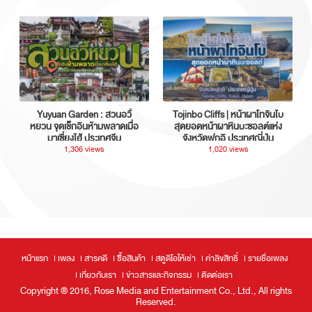
Yuyuan Garden : สวนอวี้
Tojinbo Cliffs | หน้าผาโทจินโบ
หยวน จุดเช็กอินห้ามพลาดเมื่อ
สุดยอดหน้าผาหินบะซอลต์แห่ง
มาเซี่ยงไฮ้ ประเทศจีน
จังหวัดฟุกุอิ ประเทศญี่ปุ่น
1,306 views
1,020 views
หน้าแรก
เพลง
สารคดี
ซื้อสินค้า
สตูดิโอให้เช่า
ค่าลิขสิทธิ์
รายชื่อเพลง
เกี่ยวกับเรา
ข่าวสารและกิจกรรม
ติดต่อเรา
Copyright ® 2016, Rose Media and Entertainment Co., Ltd., All rights
Reserved.