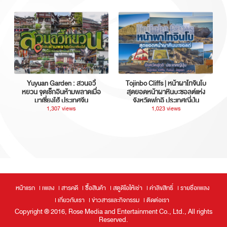
Yuyuan Garden : สวนอวี้
Tojinbo Cliffs | หน้าผาโทจินโบ
หยวน จุดเช็กอินห้ามพลาดเมื่อ
สุดยอดหน้าผาหินบะซอลต์แห่ง
มาเซี่ยงไฮ้ ประเทศจีน
จังหวัดฟุกุอิ ประเทศญี่ปุ่น
1,307 views
1,023 views
หน้าแรก
เพลง
สารคดี
ซื้อสินค้า
สตูดิโอให้เช่า
ค่าลิขสิทธิ์
รายชื่อเพลง
เกี่ยวกับเรา
ข่าวสารและกิจกรรม
ติดต่อเรา
Copyright ® 2016, Rose Media and Entertainment Co., Ltd., All rights
Reserved.