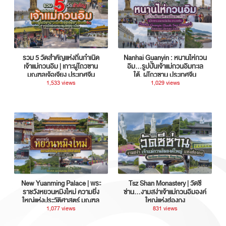
รวม 5 วัดสำคัญแห่งถิ่นกำเนิด
Nanhai Guanyin : หนานไห่กวน
เจ้าแม่กวนอิม | เกาะผู่โถวซาน
อิม...รูปปั้นเจ้าแม่กวนอิมทะเล
มณฑลเจ้อเจียง ประเทศจีน
ใต้, ผู่โถวซาน ประเทศจีน
1,533 views
1,029 views
New Yuanming Palace | พระ
Tsz Shan Monastery | วัดซี
ราชวังหยวนหมิงใหม่ ความยิ่ง
ซ่าน…งามสง่าเจ้าแม่กวนอิมองค์
ใหญ่แห่งประวัติศาสตร์ มณฑล
ใหญ่แห่งฮ่องกง
กวางตุ้ง ประเทศจีน
1,077 views
831 views