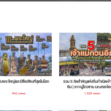
ับพระใหญ่และมีชื่อเสียงที่สุดในโลก
รวม 5 วัดสำคัญแห่งถิ่นกำเนิดเจ้
อิม | เกาะผู่โถวซาน มณฑลเจ้อ
ประเทศจีน
942 views
1,526 views