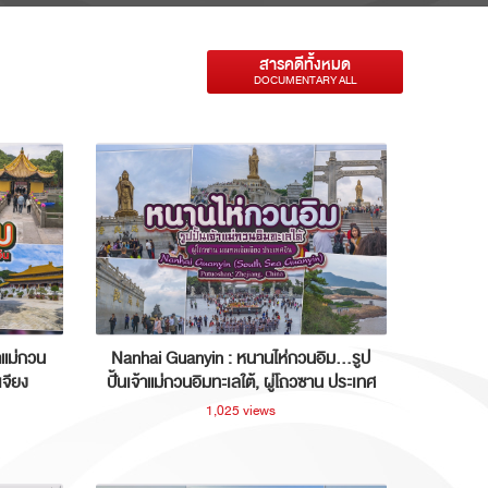
สารคดีทั้งหมด
DOCUMENTARY ALL
าแม่กวน
Nanhai Guanyin : หนานไห่กวนอิม...รูป
เจียง
ปั้นเจ้าแม่กวนอิมทะเลใต้, ผู่โถวซาน ประเทศ
จีน
1,025 views