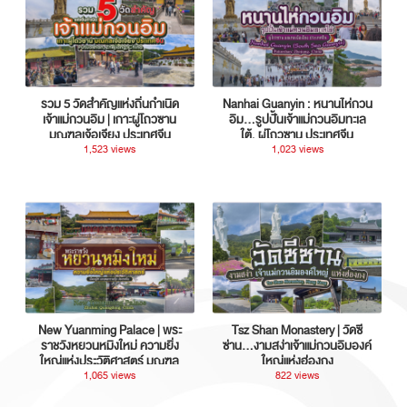
รวม 5 วัดสำคัญแห่งถิ่นกำเนิด
Nanhai Guanyin : หนานไห่กวน
เจ้าแม่กวนอิม | เกาะผู่โถวซาน
อิม...รูปปั้นเจ้าแม่กวนอิมทะเล
มณฑลเจ้อเจียง ประเทศจีน
ใต้, ผู่โถวซาน ประเทศจีน
1,523 views
1,023 views
New Yuanming Palace | พระ
Tsz Shan Monastery | วัดซี
ราชวังหยวนหมิงใหม่ ความยิ่ง
ซ่าน…งามสง่าเจ้าแม่กวนอิมองค์
ใหญ่แห่งประวัติศาสตร์ มณฑล
ใหญ่แห่งฮ่องกง
กวางตุ้ง ประเทศจีน
1,065 views
822 views