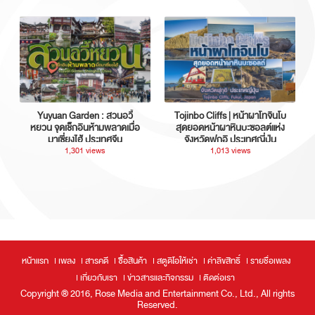
Yuyuan Garden : สวนอวี้
Tojinbo Cliffs | หน้าผาโทจินโบ
หยวน จุดเช็กอินห้ามพลาดเมื่อ
สุดยอดหน้าผาหินบะซอลต์แห่ง
มาเซี่ยงไฮ้ ประเทศจีน
จังหวัดฟุกุอิ ประเทศญี่ปุ่น
1,301 views
1,013 views
หน้าแรก
เพลง
สารคดี
ซื้อสินค้า
สตูดิโอให้เช่า
ค่าลิขสิทธิ์
รายชื่อเพลง
เกี่ยวกับเรา
ข่าวสารและกิจกรรม
ติดต่อเรา
Copyright ® 2016, Rose Media and Entertainment Co., Ltd., All rights
Reserved.