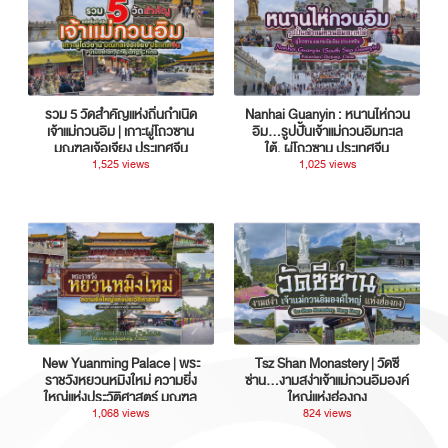
รวม 5 วัดสำคัญแห่งถิ่นกำเนิด
Nanhai Guanyin : หนานไห่กวน
เจ้าแม่กวนอิม | เกาะผู่โถวซาน
อิม...รูปปั้นเจ้าแม่กวนอิมทะเล
มณฑลเจ้อเจียง ประเทศจีน
ใต้, ผู่โถวซาน ประเทศจีน
1,525 views
1,025 views
New Yuanming Palace | พระ
Tsz Shan Monastery | วัดซี
ราชวังหยวนหมิงใหม่ ความยิ่ง
ซ่าน…งามสง่าเจ้าแม่กวนอิมองค์
ใหญ่แห่งประวัติศาสตร์ มณฑล
ใหญ่แห่งฮ่องกง
กวางตุ้ง ประเทศจีน
1,068 views
824 views