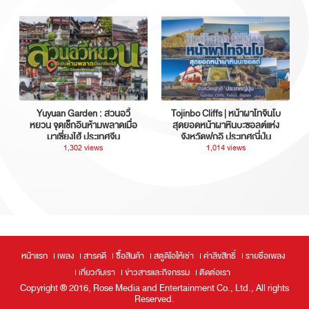
Yuyuan Garden : สวนอวี้
Tojinbo Cliffs | หน้าผาโทจินโบ
หยวน จุดเช็กอินห้ามพลาดเมื่อ
สุดยอดหน้าผาหินบะซอลต์แห่ง
มาเซี่ยงไฮ้ ประเทศจีน
จังหวัดฟุกุอิ ประเทศญี่ปุ่น
1,302 views
1,014 views
หน้าแรก
เพลง
สารคดี
ซื้อสินค้า
สตูดิโอให้เช่า
ค่าลิขสิทธิ์
รายชื่อเพลง
เกี่ยวกับเรา
ข่าวสารและกิจกรรม
ติดต่อเรา
Copyright ® 2016, Rose Media and Entertainment Co., Ltd., All rights
Reserved.