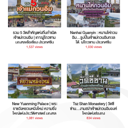
รวม 5 วัดสำคัญแห่งถิ่นกำเนิด
Nanhai Guanyin : หนานไห่กวน
เจ้าแม่กวนอิม | เกาะผู่โถวซาน
อิม...รูปปั้นเจ้าแม่กวนอิมทะเล
มณฑลเจ้อเจียง ประเทศจีน
ใต้, ผู่โถวซาน ประเทศจีน
1,537 views
1,030 views
New Yuanming Palace | พระ
Tsz Shan Monastery | วัดซี
ราชวังหยวนหมิงใหม่ ความยิ่ง
ซ่าน…งามสง่าเจ้าแม่กวนอิมองค์
ใหญ่แห่งประวัติศาสตร์ มณฑล
ใหญ่แห่งฮ่องกง
กวางตุ้ง ประเทศจีน
1,081 views
834 views