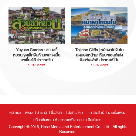
Yuyuan Garden : สวนอวี้
Tojinbo Cliffs | หน้าผาโทจินโบ
หยวน จุดเช็กอินห้ามพลาดเมื่อ
สุดยอดหน้าผาหินบะซอลต์แห่ง
มาเซี่ยงไฮ้ ประเทศจีน
จังหวัดฟุกุอิ ประเทศญี่ปุ่น
1,312 views
1,026 views
หน้าแรก
เพลง
สารคดี
ซื้อสินค้า
สตูดิโอให้เช่า
ค่าลิขสิทธิ์
รายชื่อเพลง
เกี่ยวกับเรา
ข่าวสารและกิจกรรม
ติดต่อเรา
Copyright ® 2016, Rose Media and Entertainment Co., Ltd., All rights
Reserved.