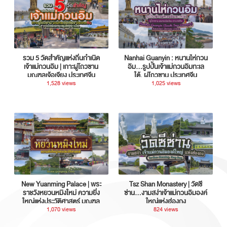
รวม 5 วัดสำคัญแห่งถิ่นกำเนิด
Nanhai Guanyin : หนานไห่กวน
เจ้าแม่กวนอิม | เกาะผู่โถวซาน
อิม...รูปปั้นเจ้าแม่กวนอิมทะเล
มณฑลเจ้อเจียง ประเทศจีน
ใต้, ผู่โถวซาน ประเทศจีน
1,528 views
1,025 views
New Yuanming Palace | พระ
Tsz Shan Monastery | วัดซี
ราชวังหยวนหมิงใหม่ ความยิ่ง
ซ่าน…งามสง่าเจ้าแม่กวนอิมองค์
ใหญ่แห่งประวัติศาสตร์ มณฑล
ใหญ่แห่งฮ่องกง
กวางตุ้ง ประเทศจีน
1,070 views
824 views