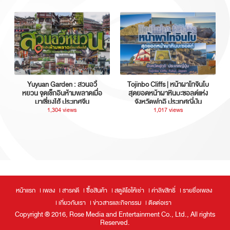
Yuyuan Garden : สวนอวี้
Tojinbo Cliffs | หน้าผาโทจินโบ
หยวน จุดเช็กอินห้ามพลาดเมื่อ
สุดยอดหน้าผาหินบะซอลต์แห่ง
มาเซี่ยงไฮ้ ประเทศจีน
จังหวัดฟุกุอิ ประเทศญี่ปุ่น
1,304 views
1,017 views
หน้าแรก
เพลง
สารคดี
ซื้อสินค้า
สตูดิโอให้เช่า
ค่าลิขสิทธิ์
รายชื่อเพลง
เกี่ยวกับเรา
ข่าวสารและกิจกรรม
ติดต่อเรา
Copyright ® 2016, Rose Media and Entertainment Co., Ltd., All rights
Reserved.