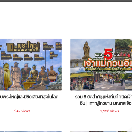
ับพระใหญ่และมีชื่อเสียงที่สุดในโลก
รวม 5 วัดสำคัญแห่งถิ่นกำเนิดเจ้
อิม | เกาะผู่โถวซาน มณฑลเจ้อ
ประเทศจีน
942 views
1,528 views