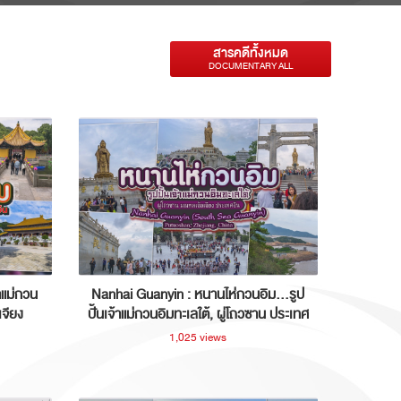
สารคดีทั้งหมด
DOCUMENTARY ALL
าแม่กวน
Nanhai Guanyin : หนานไห่กวนอิม...รูป
เจียง
ปั้นเจ้าแม่กวนอิมทะเลใต้, ผู่โถวซาน ประเทศ
จีน
1,025 views