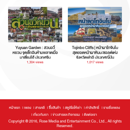
Yuyuan Garden : สวนอวี้
Tojinbo Cliffs | หน้าผาโทจินโบ
หยวน จุดเช็กอินห้ามพลาดเมื่อ
สุดยอดหน้าผาหินบะซอลต์แห่ง
มาเซี่ยงไฮ้ ประเทศจีน
จังหวัดฟุกุอิ ประเทศญี่ปุ่น
1,304 views
1,017 views
หน้าแรก
เพลง
สารคดี
ซื้อสินค้า
สตูดิโอให้เช่า
ค่าลิขสิทธิ์
รายชื่อเพลง
เกี่ยวกับเรา
ข่าวสารและกิจกรรม
ติดต่อเรา
Copyright ® 2016, Rose Media and Entertainment Co., Ltd., All rights
Reserved.