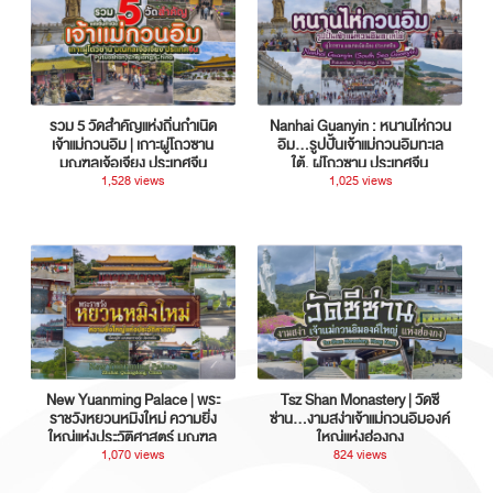
รวม 5 วัดสำคัญแห่งถิ่นกำเนิด
Nanhai Guanyin : หนานไห่กวน
เจ้าแม่กวนอิม | เกาะผู่โถวซาน
อิม...รูปปั้นเจ้าแม่กวนอิมทะเล
มณฑลเจ้อเจียง ประเทศจีน
ใต้, ผู่โถวซาน ประเทศจีน
1,528 views
1,025 views
New Yuanming Palace | พระ
Tsz Shan Monastery | วัดซี
ราชวังหยวนหมิงใหม่ ความยิ่ง
ซ่าน…งามสง่าเจ้าแม่กวนอิมองค์
ใหญ่แห่งประวัติศาสตร์ มณฑล
ใหญ่แห่งฮ่องกง
กวางตุ้ง ประเทศจีน
1,070 views
824 views