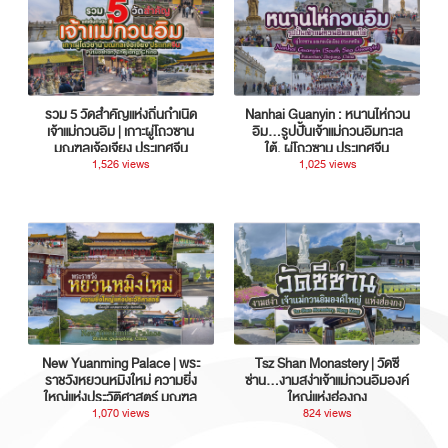
รวม 5 วัดสำคัญแห่งถิ่นกำเนิด
Nanhai Guanyin : หนานไห่กวน
เจ้าแม่กวนอิม | เกาะผู่โถวซาน
อิม...รูปปั้นเจ้าแม่กวนอิมทะเล
มณฑลเจ้อเจียง ประเทศจีน
ใต้, ผู่โถวซาน ประเทศจีน
1,526 views
1,025 views
New Yuanming Palace | พระ
Tsz Shan Monastery | วัดซี
ราชวังหยวนหมิงใหม่ ความยิ่ง
ซ่าน…งามสง่าเจ้าแม่กวนอิมองค์
ใหญ่แห่งประวัติศาสตร์ มณฑล
ใหญ่แห่งฮ่องกง
กวางตุ้ง ประเทศจีน
1,070 views
824 views