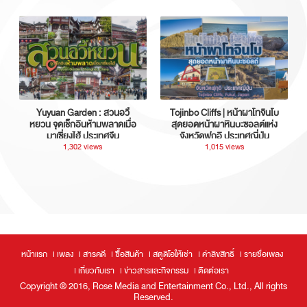
Yuyuan Garden : สวนอวี้
Tojinbo Cliffs | หน้าผาโทจินโบ
หยวน จุดเช็กอินห้ามพลาดเมื่อ
สุดยอดหน้าผาหินบะซอลต์แห่ง
มาเซี่ยงไฮ้ ประเทศจีน
จังหวัดฟุกุอิ ประเทศญี่ปุ่น
1,302 views
1,015 views
หน้าแรก
เพลง
สารคดี
ซื้อสินค้า
สตูดิโอให้เช่า
ค่าลิขสิทธิ์
รายชื่อเพลง
เกี่ยวกับเรา
ข่าวสารและกิจกรรม
ติดต่อเรา
Copyright ® 2016, Rose Media and Entertainment Co., Ltd., All rights
Reserved.