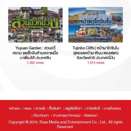
Yuyuan Garden : สวนอวี้
Tojinbo Cliffs | หน้าผาโทจินโบ
หยวน จุดเช็กอินห้ามพลาดเมื่อ
สุดยอดหน้าผาหินบะซอลต์แห่ง
มาเซี่ยงไฮ้ ประเทศจีน
จังหวัดฟุกุอิ ประเทศญี่ปุ่น
1,302 views
1,014 views
หน้าแรก
เพลง
สารคดี
ซื้อสินค้า
สตูดิโอให้เช่า
ค่าลิขสิทธิ์
รายชื่อเพลง
เกี่ยวกับเรา
ข่าวสารและกิจกรรม
ติดต่อเรา
Copyright ® 2016, Rose Media and Entertainment Co., Ltd., All rights
Reserved.