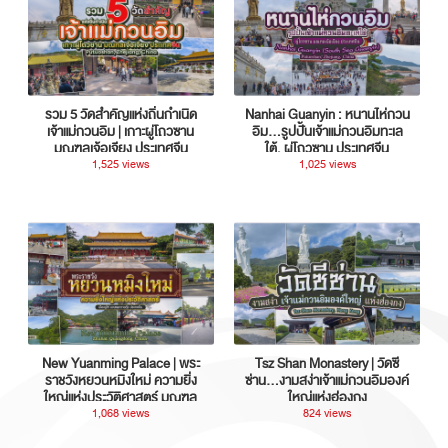
รวม 5 วัดสำคัญแห่งถิ่นกำเนิด
Nanhai Guanyin : หนานไห่กวน
เจ้าแม่กวนอิม | เกาะผู่โถวซาน
อิม...รูปปั้นเจ้าแม่กวนอิมทะเล
มณฑลเจ้อเจียง ประเทศจีน
ใต้, ผู่โถวซาน ประเทศจีน
1,525 views
1,025 views
New Yuanming Palace | พระ
Tsz Shan Monastery | วัดซี
ราชวังหยวนหมิงใหม่ ความยิ่ง
ซ่าน…งามสง่าเจ้าแม่กวนอิมองค์
ใหญ่แห่งประวัติศาสตร์ มณฑล
ใหญ่แห่งฮ่องกง
กวางตุ้ง ประเทศจีน
1,068 views
824 views