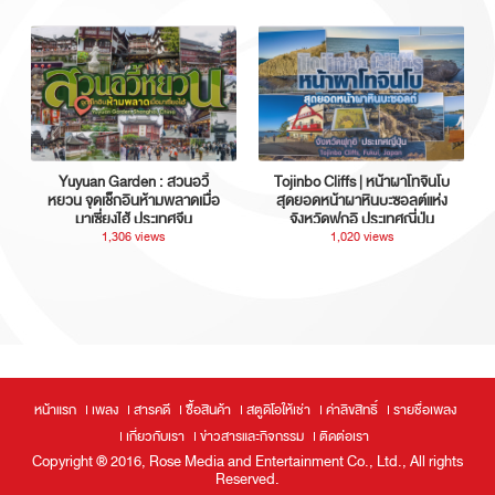
Yuyuan Garden : สวนอวี้
Tojinbo Cliffs | หน้าผาโทจินโบ
หยวน จุดเช็กอินห้ามพลาดเมื่อ
สุดยอดหน้าผาหินบะซอลต์แห่ง
มาเซี่ยงไฮ้ ประเทศจีน
จังหวัดฟุกุอิ ประเทศญี่ปุ่น
1,306 views
1,020 views
หน้าแรก
เพลง
สารคดี
ซื้อสินค้า
สตูดิโอให้เช่า
ค่าลิขสิทธิ์
รายชื่อเพลง
เกี่ยวกับเรา
ข่าวสารและกิจกรรม
ติดต่อเรา
Copyright ® 2016, Rose Media and Entertainment Co., Ltd., All rights
Reserved.