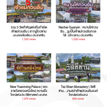
รวม 5 วัดสำคัญแห่งถิ่นกำเนิด
Nanhai Guanyin : หนานไห่กวน
เจ้าแม่กวนอิม | เกาะผู่โถวซาน
อิม...รูปปั้นเจ้าแม่กวนอิมทะเล
มณฑลเจ้อเจียง ประเทศจีน
ใต้, ผู่โถวซาน ประเทศจีน
1,530 views
1,028 views
New Yuanming Palace | พระ
Tsz Shan Monastery | วัดซี
ราชวังหยวนหมิงใหม่ ความยิ่ง
ซ่าน…งามสง่าเจ้าแม่กวนอิมองค์
ใหญ่แห่งประวัติศาสตร์ มณฑล
ใหญ่แห่งฮ่องกง
กวางตุ้ง ประเทศจีน
1,076 views
829 views