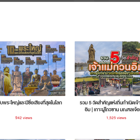
ับพระใหญ่และมีชื่อเสียงที่สุดในโลก
รวม 5 วัดสำคัญแห่งถิ่นกำเนิดเจ้
อิม | เกาะผู่โถวซาน มณฑลเจ้อ
ประเทศจีน
942 views
1,525 views