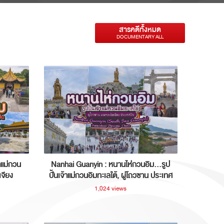
สารคดีทั้งหมด
DOCUMENTARY ALL
าแม่กวน
Nanhai Guanyin : หนานไห่กวนอิม...รูป
เจียง
ปั้นเจ้าแม่กวนอิมทะเลใต้, ผู่โถวซาน ประเทศ
จีน
1,024 views