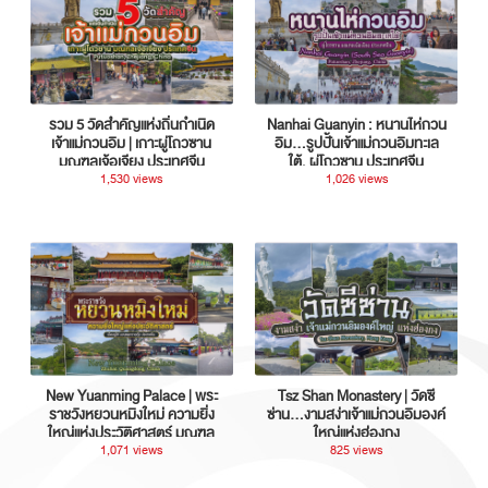
รวม 5 วัดสำคัญแห่งถิ่นกำเนิด
Nanhai Guanyin : หนานไห่กวน
เจ้าแม่กวนอิม | เกาะผู่โถวซาน
อิม...รูปปั้นเจ้าแม่กวนอิมทะเล
มณฑลเจ้อเจียง ประเทศจีน
ใต้, ผู่โถวซาน ประเทศจีน
1,530 views
1,026 views
New Yuanming Palace | พระ
Tsz Shan Monastery | วัดซี
ราชวังหยวนหมิงใหม่ ความยิ่ง
ซ่าน…งามสง่าเจ้าแม่กวนอิมองค์
ใหญ่แห่งประวัติศาสตร์ มณฑล
ใหญ่แห่งฮ่องกง
กวางตุ้ง ประเทศจีน
1,071 views
825 views