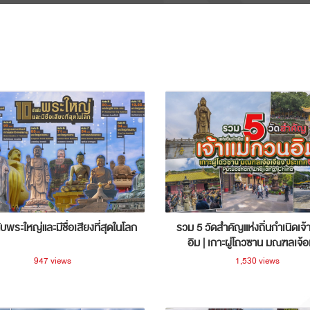
ับพระใหญ่และมีชื่อเสียงที่สุดในโลก
รวม 5 วัดสำคัญแห่งถิ่นกำเนิดเจ้
อิม | เกาะผู่โถวซาน มณฑลเจ้อ
ประเทศจีน
947 views
1,530 views