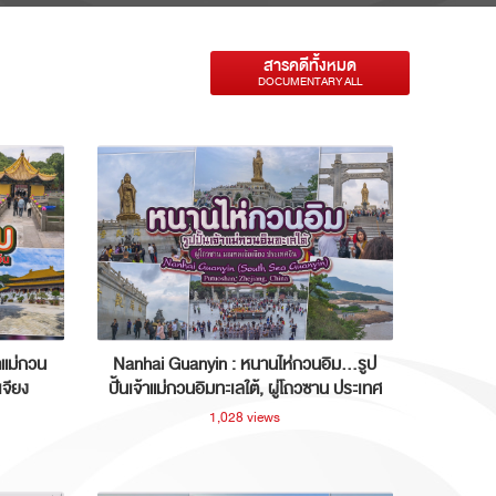
สารคดีทั้งหมด
DOCUMENTARY ALL
าแม่กวน
Nanhai Guanyin : หนานไห่กวนอิม...รูป
เจียง
ปั้นเจ้าแม่กวนอิมทะเลใต้, ผู่โถวซาน ประเทศ
จีน
1,028 views