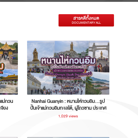
สารคดีทั้งหมด
DOCUMENTARY ALL
าแม่กวน
Nanhai Guanyin : หนานไห่กวนอิม...รูป
เจียง
ปั้นเจ้าแม่กวนอิมทะเลใต้, ผู่โถวซาน ประเทศ
จีน
1,029 views