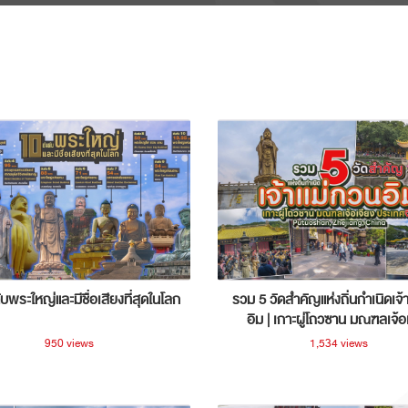
ับพระใหญ่และมีชื่อเสียงที่สุดในโลก
รวม 5 วัดสำคัญแห่งถิ่นกำเนิดเจ้
อิม | เกาะผู่โถวซาน มณฑลเจ้อ
ประเทศจีน
950 views
1,534 views