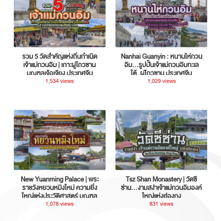
รวม 5 วัดสำคัญแห่งถิ่นกำเนิด
Nanhai Guanyin : หนานไห่กวน
เจ้าแม่กวนอิม | เกาะผู่โถวซาน
อิม...รูปปั้นเจ้าแม่กวนอิมทะเล
มณฑลเจ้อเจียง ประเทศจีน
ใต้, ผู่โถวซาน ประเทศจีน
1,534 views
1,029 views
New Yuanming Palace | พระ
Tsz Shan Monastery | วัดซี
ราชวังหยวนหมิงใหม่ ความยิ่ง
ซ่าน…งามสง่าเจ้าแม่กวนอิมองค์
ใหญ่แห่งประวัติศาสตร์ มณฑล
ใหญ่แห่งฮ่องกง
กวางตุ้ง ประเทศจีน
1,078 views
831 views