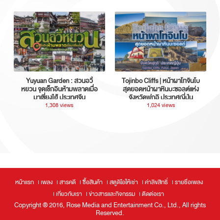
Yuyuan Garden : สวนอวี้
Tojinbo Cliffs | หน้าผาโทจินโบ
หยวน จุดเช็กอินห้ามพลาดเมื่อ
สุดยอดหน้าผาหินบะซอลต์แห่ง
มาเซี่ยงไฮ้ ประเทศจีน
จังหวัดฟุกุอิ ประเทศญี่ปุ่น
1,308 views
1,024 views
หน้าแรก
เพลง
สารคดี
ซื้อสินค้า
สตูดิโอให้เช่า
ค่าลิขสิทธิ์
รายชื่อเพลง
เกี่ยวกับเรา
ข่าวสารและกิจกรรม
ติดต่อเรา
Copyright ® 2016, Rose Media and Entertainment Co., Ltd., All rights
Reserved.