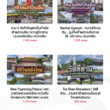
รวม 5 วัดสำคัญแห่งถิ่นกำเนิด
Nanhai Guanyin : หนานไห่กวน
เจ้าแม่กวนอิม | เกาะผู่โถวซาน
อิม...รูปปั้นเจ้าแม่กวนอิมทะเล
มณฑลเจ้อเจียง ประเทศจีน
ใต้, ผู่โถวซาน ประเทศจีน
1,530 views
1,028 views
New Yuanming Palace | พระ
Tsz Shan Monastery | วัดซี
ราชวังหยวนหมิงใหม่ ความยิ่ง
ซ่าน…งามสง่าเจ้าแม่กวนอิมองค์
ใหญ่แห่งประวัติศาสตร์ มณฑล
ใหญ่แห่งฮ่องกง
กวางตุ้ง ประเทศจีน
1,076 views
829 views