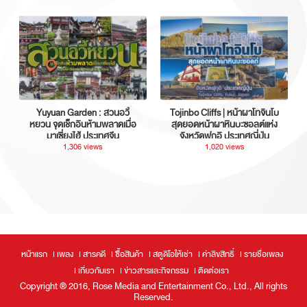
Yuyuan Garden : สวนอวี้
Tojinbo Cliffs | หน้าผาโทจินโบ
หยวน จุดเช็กอินห้ามพลาดเมื่อ
สุดยอดหน้าผาหินบะซอลต์แห่ง
มาเซี่ยงไฮ้ ประเทศจีน
จังหวัดฟุกุอิ ประเทศญี่ปุ่น
1,306 views
1,020 views
หน้าแรก
เพลง
สารคดี
ซื้อสินค้า
สตูดิโอให้เช่า
ค่าลิขสิทธิ์
รายชื่อเพลง
เกี่ยวกับเรา
ข่าวสารและกิจกรรม
ติดต่อเรา
Copyright ® 2016, Rose Media and Entertainment Co., Ltd., All rights
Reserved.