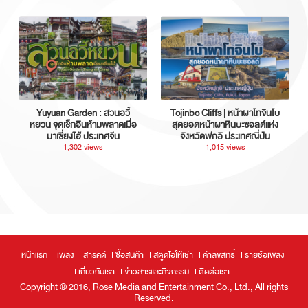
Yuyuan Garden : สวนอวี้
Tojinbo Cliffs | หน้าผาโทจินโบ
หยวน จุดเช็กอินห้ามพลาดเมื่อ
สุดยอดหน้าผาหินบะซอลต์แห่ง
มาเซี่ยงไฮ้ ประเทศจีน
จังหวัดฟุกุอิ ประเทศญี่ปุ่น
1,302 views
1,015 views
หน้าแรก
เพลง
สารคดี
ซื้อสินค้า
สตูดิโอให้เช่า
ค่าลิขสิทธิ์
รายชื่อเพลง
เกี่ยวกับเรา
ข่าวสารและกิจกรรม
ติดต่อเรา
Copyright ® 2016, Rose Media and Entertainment Co., Ltd., All rights
Reserved.