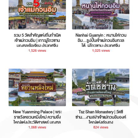
รวม 5 วัดสำคัญแห่งถิ่นกำเนิด
Nanhai Guanyin : หนานไห่กวน
เจ้าแม่กวนอิม | เกาะผู่โถวซาน
อิม...รูปปั้นเจ้าแม่กวนอิมทะเล
มณฑลเจ้อเจียง ประเทศจีน
ใต้, ผู่โถวซาน ประเทศจีน
1,526 views
1,025 views
New Yuanming Palace | พระ
Tsz Shan Monastery | วัดซี
ราชวังหยวนหมิงใหม่ ความยิ่ง
ซ่าน…งามสง่าเจ้าแม่กวนอิมองค์
ใหญ่แห่งประวัติศาสตร์ มณฑล
ใหญ่แห่งฮ่องกง
กวางตุ้ง ประเทศจีน
1,068 views
824 views