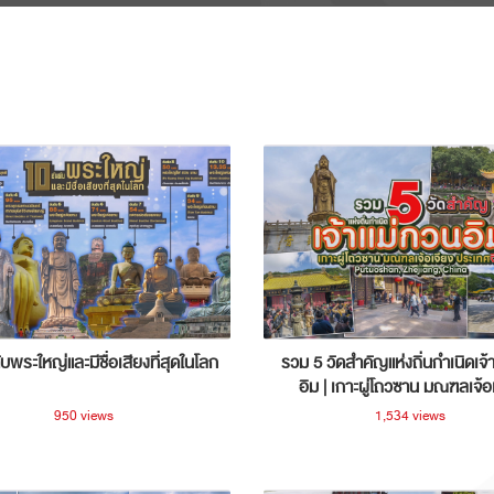
ับพระใหญ่และมีชื่อเสียงที่สุดในโลก
รวม 5 วัดสำคัญแห่งถิ่นกำเนิดเจ้
อิม | เกาะผู่โถวซาน มณฑลเจ้อ
ประเทศจีน
950 views
1,534 views