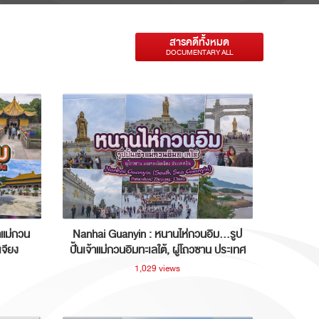
สารคดีทั้งหมด
DOCUMENTARY ALL
าแม่กวน
Nanhai Guanyin : หนานไห่กวนอิม...รูป
เจียง
ปั้นเจ้าแม่กวนอิมทะเลใต้, ผู่โถวซาน ประเทศ
จีน
1,029 views