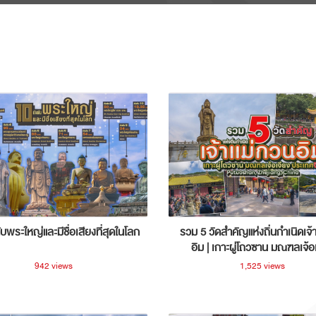
ับพระใหญ่และมีชื่อเสียงที่สุดในโลก
รวม 5 วัดสำคัญแห่งถิ่นกำเนิดเจ้
อิม | เกาะผู่โถวซาน มณฑลเจ้อ
ประเทศจีน
942 views
1,525 views