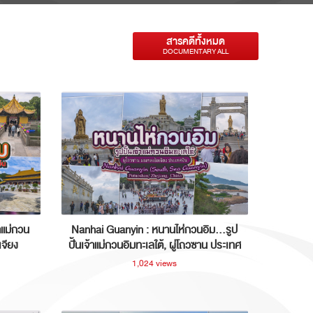
สารคดีทั้งหมด
DOCUMENTARY ALL
าแม่กวน
Nanhai Guanyin : หนานไห่กวนอิม...รูป
เจียง
ปั้นเจ้าแม่กวนอิมทะเลใต้, ผู่โถวซาน ประเทศ
จีน
1,024 views