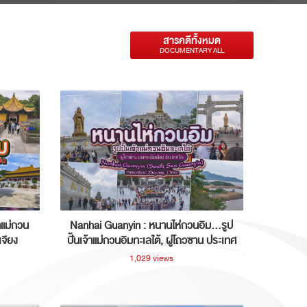
สารคดีทั้งหมด
DOCUMENTARY ALL
าแม่กวน
Nanhai Guanyin : หนานไห่กวนอิม...รูป
เจียง
ปั้นเจ้าแม่กวนอิมทะเลใต้, ผู่โถวซาน ประเทศ
จีน
1,029 views