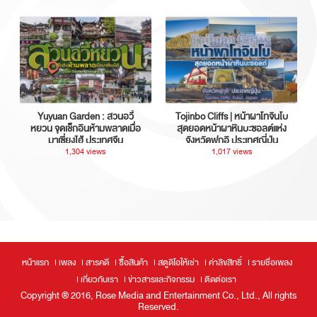
Yuyuan Garden : สวนอวี้
Tojinbo Cliffs | หน้าผาโทจินโบ
หยวน จุดเช็กอินห้ามพลาดเมื่อ
สุดยอดหน้าผาหินบะซอลต์แห่ง
มาเซี่ยงไฮ้ ประเทศจีน
จังหวัดฟุกุอิ ประเทศญี่ปุ่น
1,304 views
1,017 views
หน้าแรก
เพลง
สารคดี
ซื้อสินค้า
สตูดิโอให้เช่า
ค่าลิขสิทธิ์
รายชื่อเพลง
เกี่ยวกับเรา
ข่าวสารและกิจกรรม
ติดต่อเรา
Copyright ® 2016, Rose Media and Entertainment Co., Ltd., All rights
Reserved.