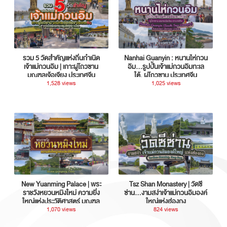
รวม 5 วัดสำคัญแห่งถิ่นกำเนิด
Nanhai Guanyin : หนานไห่กวน
เจ้าแม่กวนอิม | เกาะผู่โถวซาน
อิม...รูปปั้นเจ้าแม่กวนอิมทะเล
มณฑลเจ้อเจียง ประเทศจีน
ใต้, ผู่โถวซาน ประเทศจีน
1,528 views
1,025 views
New Yuanming Palace | พระ
Tsz Shan Monastery | วัดซี
ราชวังหยวนหมิงใหม่ ความยิ่ง
ซ่าน…งามสง่าเจ้าแม่กวนอิมองค์
ใหญ่แห่งประวัติศาสตร์ มณฑล
ใหญ่แห่งฮ่องกง
กวางตุ้ง ประเทศจีน
1,070 views
824 views