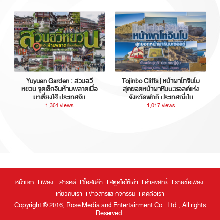
Yuyuan Garden : สวนอวี้
Tojinbo Cliffs | หน้าผาโทจินโบ
หยวน จุดเช็กอินห้ามพลาดเมื่อ
สุดยอดหน้าผาหินบะซอลต์แห่ง
มาเซี่ยงไฮ้ ประเทศจีน
จังหวัดฟุกุอิ ประเทศญี่ปุ่น
1,304 views
1,017 views
หน้าแรก
เพลง
สารคดี
ซื้อสินค้า
สตูดิโอให้เช่า
ค่าลิขสิทธิ์
รายชื่อเพลง
เกี่ยวกับเรา
ข่าวสารและกิจกรรม
ติดต่อเรา
Copyright ® 2016, Rose Media and Entertainment Co., Ltd., All rights
Reserved.