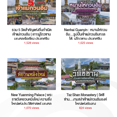
รวม 5 วัดสำคัญแห่งถิ่นกำเนิด
Nanhai Guanyin : หนานไห่กวน
เจ้าแม่กวนอิม | เกาะผู่โถวซาน
อิม...รูปปั้นเจ้าแม่กวนอิมทะเล
มณฑลเจ้อเจียง ประเทศจีน
ใต้, ผู่โถวซาน ประเทศจีน
1,528 views
1,025 views
New Yuanming Palace | พระ
Tsz Shan Monastery | วัดซี
ราชวังหยวนหมิงใหม่ ความยิ่ง
ซ่าน…งามสง่าเจ้าแม่กวนอิมองค์
ใหญ่แห่งประวัติศาสตร์ มณฑล
ใหญ่แห่งฮ่องกง
กวางตุ้ง ประเทศจีน
1,070 views
824 views