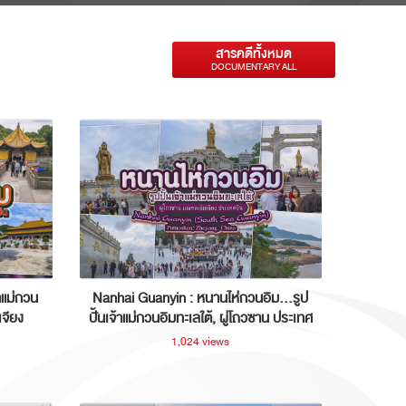
สารคดีทั้งหมด
DOCUMENTARY ALL
าแม่กวน
Nanhai Guanyin : หนานไห่กวนอิม...รูป
เจียง
ปั้นเจ้าแม่กวนอิมทะเลใต้, ผู่โถวซาน ประเทศ
จีน
1,024 views