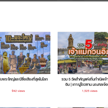
ับพระใหญ่และมีชื่อเสียงที่สุดในโลก
รวม 5 วัดสำคัญแห่งถิ่นกำเนิดเจ้
อิม | เกาะผู่โถวซาน มณฑลเจ้อ
ประเทศจีน
942 views
1,525 views