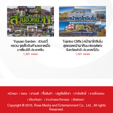
Yuyuan Garden : สวนอวี้
Tojinbo Cliffs | หน้าผาโทจินโบ
หยวน จุดเช็กอินห้ามพลาดเมื่อ
สุดยอดหน้าผาหินบะซอลต์แห่ง
มาเซี่ยงไฮ้ ประเทศจีน
จังหวัดฟุกุอิ ประเทศญี่ปุ่น
1,307 views
1,021 views
หน้าแรก
เพลง
สารคดี
ซื้อสินค้า
สตูดิโอให้เช่า
ค่าลิขสิทธิ์
รายชื่อเพลง
เกี่ยวกับเรา
ข่าวสารและกิจกรรม
ติดต่อเรา
Copyright ® 2016, Rose Media and Entertainment Co., Ltd., All rights
Reserved.