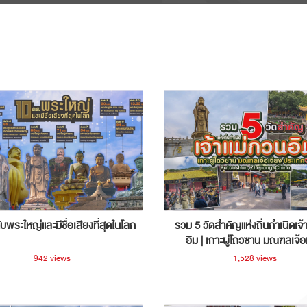
ับพระใหญ่และมีชื่อเสียงที่สุดในโลก
รวม 5 วัดสำคัญแห่งถิ่นกำเนิดเจ้
อิม | เกาะผู่โถวซาน มณฑลเจ้อ
ประเทศจีน
942 views
1,528 views