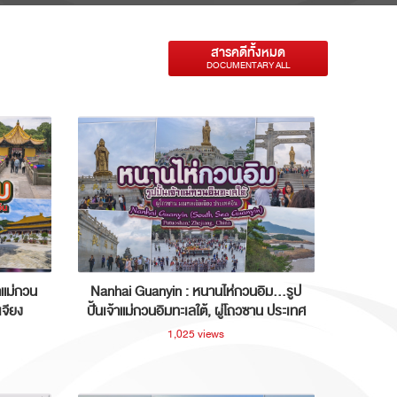
สารคดีทั้งหมด
DOCUMENTARY ALL
าแม่กวน
Nanhai Guanyin : หนานไห่กวนอิม...รูป
เจียง
ปั้นเจ้าแม่กวนอิมทะเลใต้, ผู่โถวซาน ประเทศ
จีน
1,025 views