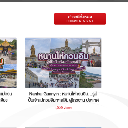
สารคดีทั้งหมด
DOCUMENTARY ALL
าแม่กวน
Nanhai Guanyin : หนานไห่กวนอิม...รูป
เจียง
ปั้นเจ้าแม่กวนอิมทะเลใต้, ผู่โถวซาน ประเทศ
จีน
1,029 views