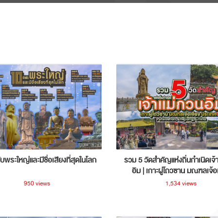
ับพระใหญ่และมีชื่อเสียงที่สุดในโลก
รวม 5 วัดสำคัญแห่งถิ่นกำเนิดเจ้
อิม | เกาะผู่โถวซาน มณฑลเจ้อ
ประเทศจีน
950 views
1,534 views