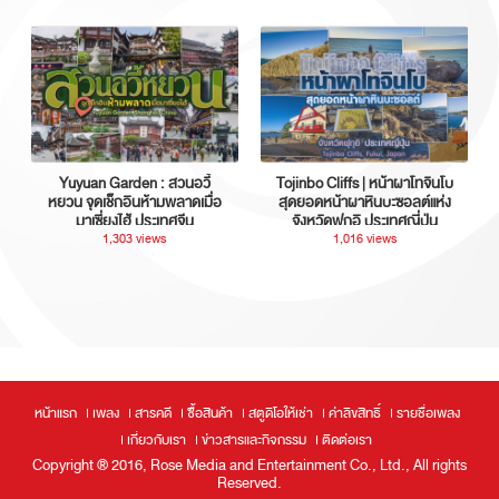
Yuyuan Garden : สวนอวี้
Tojinbo Cliffs | หน้าผาโทจินโบ
หยวน จุดเช็กอินห้ามพลาดเมื่อ
สุดยอดหน้าผาหินบะซอลต์แห่ง
มาเซี่ยงไฮ้ ประเทศจีน
จังหวัดฟุกุอิ ประเทศญี่ปุ่น
1,303 views
1,016 views
หน้าแรก
เพลง
สารคดี
ซื้อสินค้า
สตูดิโอให้เช่า
ค่าลิขสิทธิ์
รายชื่อเพลง
เกี่ยวกับเรา
ข่าวสารและกิจกรรม
ติดต่อเรา
Copyright ® 2016, Rose Media and Entertainment Co., Ltd., All rights
Reserved.