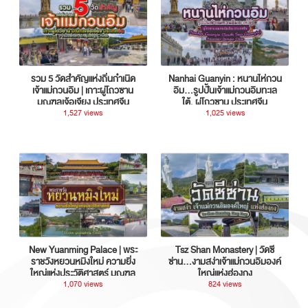
รวม 5 วัดสำคัญแห่งถิ่นกำเนิด
Nanhai Guanyin : หนานไห่กวน
เจ้าแม่กวนอิม | เกาะผู่โถวซาน
อิม...รูปปั้นเจ้าแม่กวนอิมทะเล
มณฑลเจ้อเจียง ประเทศจีน
ใต้, ผู่โถวซาน ประเทศจีน
1,527 views
1,025 views
New Yuanming Palace | พระ
Tsz Shan Monastery | วัดซี
ราชวังหยวนหมิงใหม่ ความยิ่ง
ซ่าน…งามสง่าเจ้าแม่กวนอิมองค์
ใหญ่แห่งประวัติศาสตร์ มณฑล
ใหญ่แห่งฮ่องกง
กวางตุ้ง ประเทศจีน
1,070 views
824 views