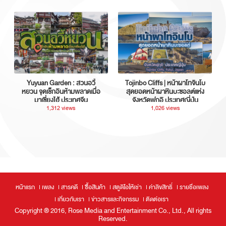
Yuyuan Garden : สวนอวี้
Tojinbo Cliffs | หน้าผาโทจินโบ
หยวน จุดเช็กอินห้ามพลาดเมื่อ
สุดยอดหน้าผาหินบะซอลต์แห่ง
มาเซี่ยงไฮ้ ประเทศจีน
จังหวัดฟุกุอิ ประเทศญี่ปุ่น
1,312 views
1,026 views
หน้าแรก
เพลง
สารคดี
ซื้อสินค้า
สตูดิโอให้เช่า
ค่าลิขสิทธิ์
รายชื่อเพลง
เกี่ยวกับเรา
ข่าวสารและกิจกรรม
ติดต่อเรา
Copyright ® 2016, Rose Media and Entertainment Co., Ltd., All rights
Reserved.