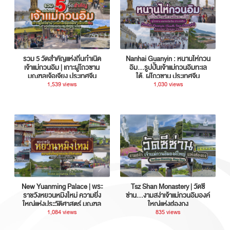
รวม 5 วัดสำคัญแห่งถิ่นกำเนิด
Nanhai Guanyin : หนานไห่กวน
เจ้าแม่กวนอิม | เกาะผู่โถวซาน
อิม...รูปปั้นเจ้าแม่กวนอิมทะเล
มณฑลเจ้อเจียง ประเทศจีน
ใต้, ผู่โถวซาน ประเทศจีน
1,539 views
1,030 views
New Yuanming Palace | พระ
Tsz Shan Monastery | วัดซี
ราชวังหยวนหมิงใหม่ ความยิ่ง
ซ่าน…งามสง่าเจ้าแม่กวนอิมองค์
ใหญ่แห่งประวัติศาสตร์ มณฑล
ใหญ่แห่งฮ่องกง
กวางตุ้ง ประเทศจีน
1,084 views
835 views