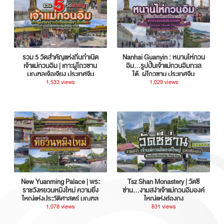
รวม 5 วัดสำคัญแห่งถิ่นกำเนิด
Nanhai Guanyin : หนานไห่กวน
เจ้าแม่กวนอิม | เกาะผู่โถวซาน
อิม...รูปปั้นเจ้าแม่กวนอิมทะเล
มณฑลเจ้อเจียง ประเทศจีน
ใต้, ผู่โถวซาน ประเทศจีน
1,533 views
1,029 views
New Yuanming Palace | พระ
Tsz Shan Monastery | วัดซี
ราชวังหยวนหมิงใหม่ ความยิ่ง
ซ่าน…งามสง่าเจ้าแม่กวนอิมองค์
ใหญ่แห่งประวัติศาสตร์ มณฑล
ใหญ่แห่งฮ่องกง
กวางตุ้ง ประเทศจีน
1,078 views
831 views