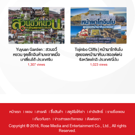
Yuyuan Garden : สวนอวี้
Tojinbo Cliffs | หน้าผาโทจินโบ
หยวน จุดเช็กอินห้ามพลาดเมื่อ
สุดยอดหน้าผาหินบะซอลต์แห่ง
มาเซี่ยงไฮ้ ประเทศจีน
จังหวัดฟุกุอิ ประเทศญี่ปุ่น
1,307 views
1,023 views
หน้าแรก
เพลง
สารคดี
ซื้อสินค้า
สตูดิโอให้เช่า
ค่าลิขสิทธิ์
รายชื่อเพลง
เกี่ยวกับเรา
ข่าวสารและกิจกรรม
ติดต่อเรา
Copyright ® 2016, Rose Media and Entertainment Co., Ltd., All rights
Reserved.