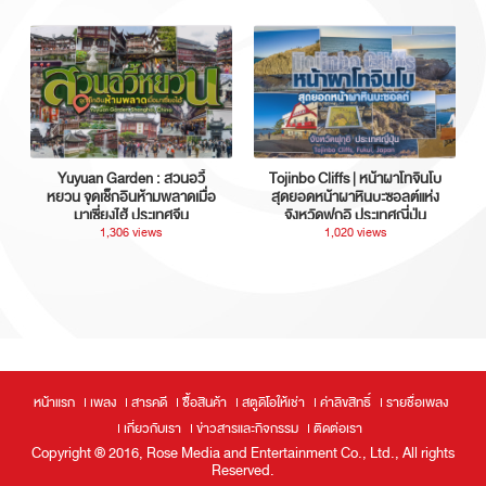
Yuyuan Garden : สวนอวี้
Tojinbo Cliffs | หน้าผาโทจินโบ
หยวน จุดเช็กอินห้ามพลาดเมื่อ
สุดยอดหน้าผาหินบะซอลต์แห่ง
มาเซี่ยงไฮ้ ประเทศจีน
จังหวัดฟุกุอิ ประเทศญี่ปุ่น
1,306 views
1,020 views
หน้าแรก
เพลง
สารคดี
ซื้อสินค้า
สตูดิโอให้เช่า
ค่าลิขสิทธิ์
รายชื่อเพลง
เกี่ยวกับเรา
ข่าวสารและกิจกรรม
ติดต่อเรา
Copyright ® 2016, Rose Media and Entertainment Co., Ltd., All rights
Reserved.