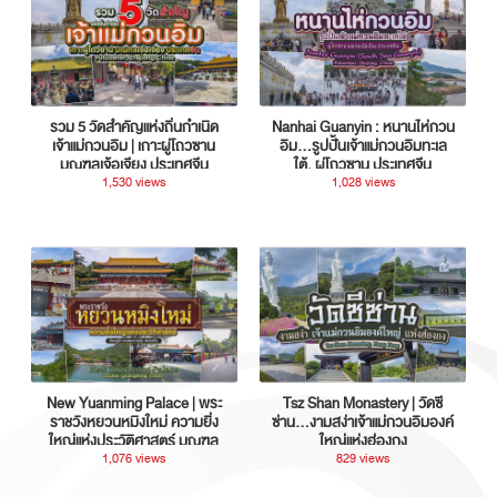
รวม 5 วัดสำคัญแห่งถิ่นกำเนิด
Nanhai Guanyin : หนานไห่กวน
เจ้าแม่กวนอิม | เกาะผู่โถวซาน
อิม...รูปปั้นเจ้าแม่กวนอิมทะเล
มณฑลเจ้อเจียง ประเทศจีน
ใต้, ผู่โถวซาน ประเทศจีน
1,530 views
1,028 views
New Yuanming Palace | พระ
Tsz Shan Monastery | วัดซี
ราชวังหยวนหมิงใหม่ ความยิ่ง
ซ่าน…งามสง่าเจ้าแม่กวนอิมองค์
ใหญ่แห่งประวัติศาสตร์ มณฑล
ใหญ่แห่งฮ่องกง
กวางตุ้ง ประเทศจีน
1,076 views
829 views