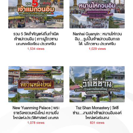
รวม 5 วัดสำคัญแห่งถิ่นกำเนิด
Nanhai Guanyin : หนานไห่กวน
เจ้าแม่กวนอิม | เกาะผู่โถวซาน
อิม...รูปปั้นเจ้าแม่กวนอิมทะเล
มณฑลเจ้อเจียง ประเทศจีน
ใต้, ผู่โถวซาน ประเทศจีน
1,534 views
1,029 views
New Yuanming Palace | พระ
Tsz Shan Monastery | วัดซี
ราชวังหยวนหมิงใหม่ ความยิ่ง
ซ่าน…งามสง่าเจ้าแม่กวนอิมองค์
ใหญ่แห่งประวัติศาสตร์ มณฑล
ใหญ่แห่งฮ่องกง
กวางตุ้ง ประเทศจีน
1,078 views
831 views