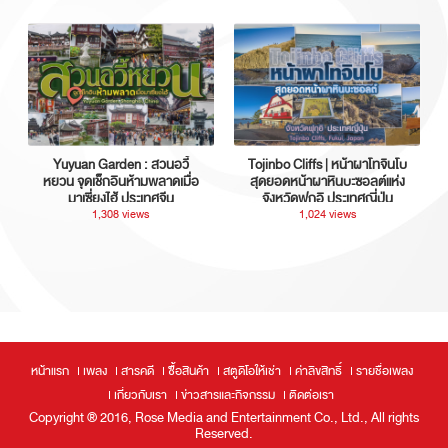
Yuyuan Garden : สวนอวี้
Tojinbo Cliffs | หน้าผาโทจินโบ
หยวน จุดเช็กอินห้ามพลาดเมื่อ
สุดยอดหน้าผาหินบะซอลต์แห่ง
มาเซี่ยงไฮ้ ประเทศจีน
จังหวัดฟุกุอิ ประเทศญี่ปุ่น
1,308 views
1,024 views
หน้าแรก
เพลง
สารคดี
ซื้อสินค้า
สตูดิโอให้เช่า
ค่าลิขสิทธิ์
รายชื่อเพลง
เกี่ยวกับเรา
ข่าวสารและกิจกรรม
ติดต่อเรา
Copyright ® 2016, Rose Media and Entertainment Co., Ltd., All rights
Reserved.