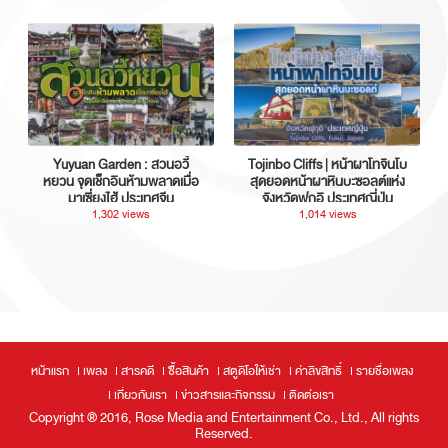
Yuyuan Garden : สวนอวี้
Tojinbo Cliffs | หน้าผาโทจินโบ
หยวน จุดเช็กอินห้ามพลาดเมื่อ
สุดยอดหน้าผาหินบะซอลต์แห่ง
มาเซี่ยงไฮ้ ประเทศจีน
จังหวัดฟุกุอิ ประเทศญี่ปุ่น
1,302 views
1,014 views
หน้าแรก
เพลง
สารคดี
ซื้อสินค้า
สตูดิโอให้เช่า
ค่าลิขสิทธิ์
รายชื่อเพลง
เกี่ยวกับเรา
ข่าวสารและกิจกรรม
ติดต่อเรา
Copyright ® 2016, Rose Media and Entertainment Co., Ltd., All rights
Reserved.