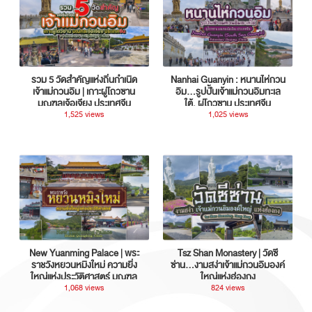
รวม 5 วัดสำคัญแห่งถิ่นกำเนิด
Nanhai Guanyin : หนานไห่กวน
เจ้าแม่กวนอิม | เกาะผู่โถวซาน
อิม...รูปปั้นเจ้าแม่กวนอิมทะเล
มณฑลเจ้อเจียง ประเทศจีน
ใต้, ผู่โถวซาน ประเทศจีน
1,525 views
1,025 views
New Yuanming Palace | พระ
Tsz Shan Monastery | วัดซี
ราชวังหยวนหมิงใหม่ ความยิ่ง
ซ่าน…งามสง่าเจ้าแม่กวนอิมองค์
ใหญ่แห่งประวัติศาสตร์ มณฑล
ใหญ่แห่งฮ่องกง
กวางตุ้ง ประเทศจีน
1,068 views
824 views