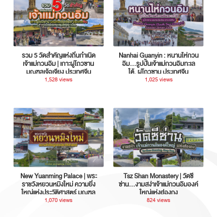
รวม 5 วัดสำคัญแห่งถิ่นกำเนิด
Nanhai Guanyin : หนานไห่กวน
เจ้าแม่กวนอิม | เกาะผู่โถวซาน
อิม...รูปปั้นเจ้าแม่กวนอิมทะเล
มณฑลเจ้อเจียง ประเทศจีน
ใต้, ผู่โถวซาน ประเทศจีน
1,528 views
1,025 views
New Yuanming Palace | พระ
Tsz Shan Monastery | วัดซี
ราชวังหยวนหมิงใหม่ ความยิ่ง
ซ่าน…งามสง่าเจ้าแม่กวนอิมองค์
ใหญ่แห่งประวัติศาสตร์ มณฑล
ใหญ่แห่งฮ่องกง
กวางตุ้ง ประเทศจีน
1,070 views
824 views