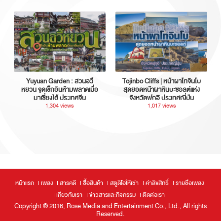
Yuyuan Garden : สวนอวี้
Tojinbo Cliffs | หน้าผาโทจินโบ
หยวน จุดเช็กอินห้ามพลาดเมื่อ
สุดยอดหน้าผาหินบะซอลต์แห่ง
มาเซี่ยงไฮ้ ประเทศจีน
จังหวัดฟุกุอิ ประเทศญี่ปุ่น
1,304 views
1,017 views
หน้าแรก
เพลง
สารคดี
ซื้อสินค้า
สตูดิโอให้เช่า
ค่าลิขสิทธิ์
รายชื่อเพลง
เกี่ยวกับเรา
ข่าวสารและกิจกรรม
ติดต่อเรา
Copyright ® 2016, Rose Media and Entertainment Co., Ltd., All rights
Reserved.