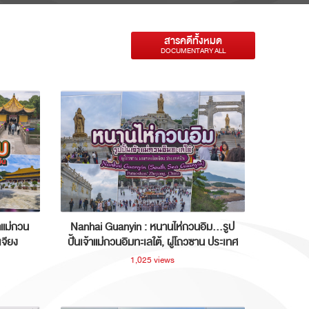
สารคดีทั้งหมด
DOCUMENTARY ALL
าแม่กวน
Nanhai Guanyin : หนานไห่กวนอิม...รูป
เจียง
ปั้นเจ้าแม่กวนอิมทะเลใต้, ผู่โถวซาน ประเทศ
จีน
1,025 views