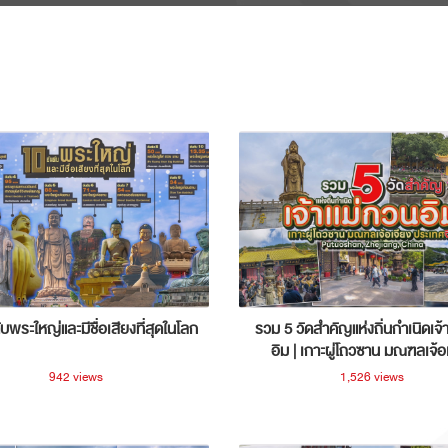
ับพระใหญ่และมีชื่อเสียงที่สุดในโลก
รวม 5 วัดสำคัญแห่งถิ่นกำเนิดเจ้
อิม | เกาะผู่โถวซาน มณฑลเจ้อ
ประเทศจีน
942 views
1,526 views